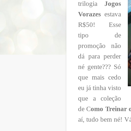
trilogia
Jogos
Vorazes
estava
R$50! Esse
tipo de
promoção não
dá para perder
né gente??? Só
que mais cedo
eu já tinha visto
que a coleção
de C
omo Treinar 
aí, tudo bem né! Vár