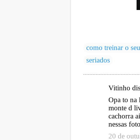
como treinar o se
seriados
Vitinho d
C
Opa to na 
o
monte d li
m
cachorra a
e
nessas f
n
t
20 de outu