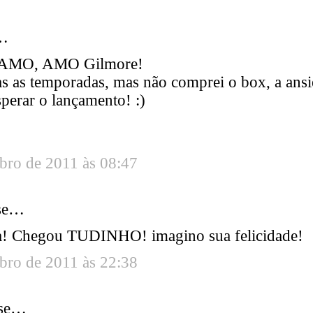
…
AMO, AMO Gilmore!
s as temporadas, mas não comprei o box, a ans
sperar o lançamento! :)
bro de 2011 às 08:47
se…
! Chegou TUDINHO! imagino sua felicidade!
bro de 2011 às 22:38
sse…