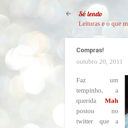
Só lendo
Leituras e o que m
Compras!
outubro 20, 2011
Faz um
tempinho, a
querida
Mah
postou no
twitter que a