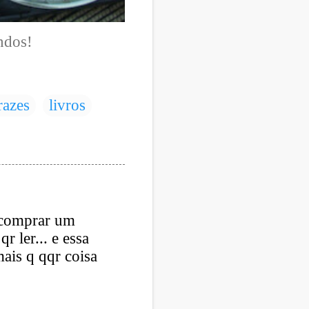
ndos!
razes
livros
e comprar um
 ler... e essa
ais q qqr coisa