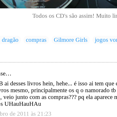
Todos os CD's são assim! Muito li
u dragão
compras
Gilmore Girls
jogos vo
isse…
B ai desses livros hein, hehe... é isso ai tem qu
vros mesmo, principalmente os q o namorado tb qr
i, veio junto com as compras??? pq ela aparece m
otos UHauHauHAu
bro de 2011 às 21:23