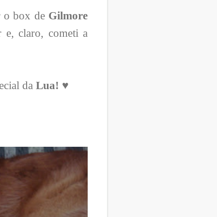
r o box de
Gilmore
 e, claro, cometi a
ecial da
Lua!
♥