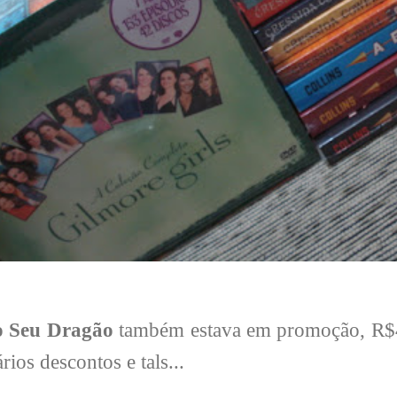
o Seu Dragão
também estava em promoção, R$40
ios descontos e tals...