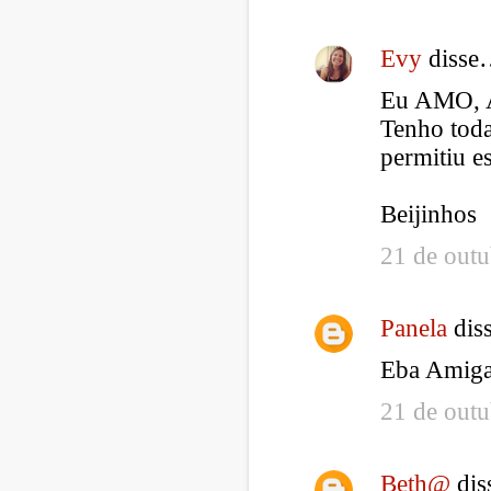
á
r
Evy
disse
i
Eu AMO, 
o
Tenho toda
s
permitiu e
Beijinhos
21 de outu
Panela
dis
Eba Amiga
21 de outu
Beth@
di