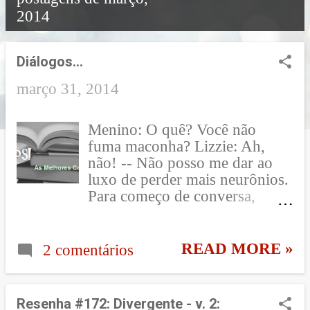
2014
o
s
Diálogos...
t
março 31, 2014
a
Menino: O quê? Você não
g
fuma maconha? Lizzie: Ah,
e
não! -- Não posso me dar ao
luxo de perder mais neurônios.
n
Para começo de conversa,
s
nunca tive muitos. [A Rainha
da Fofoca - Livro 1]
READ MORE »
2 comentários
Resenha #172: Divergente - v. 2: