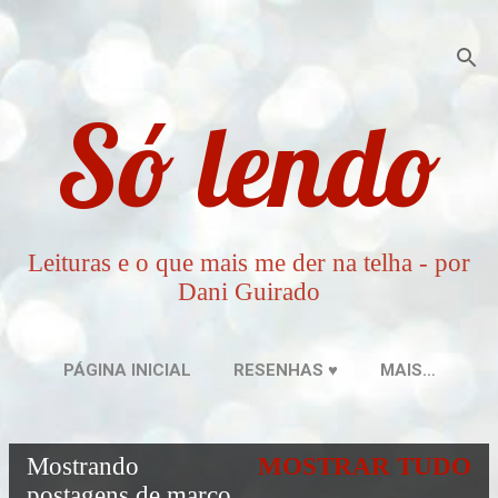
Pular para o conteúdo principal
Só lendo
Leituras e o que mais me der na telha - por
Dani Guirado
PÁGINA INICIAL
RESENHAS ♥
MAIS…
Mostrando
MOSTRAR TUDO
P
postagens de março,