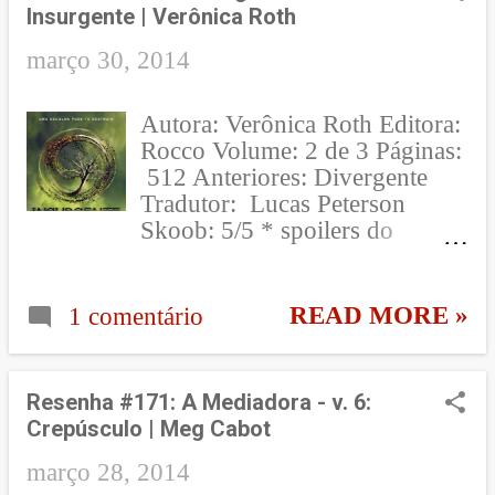
Insurgente | Verônica Roth
março 30, 2014
Autora: Verônica Roth Editora:
Rocco Volume: 2 de 3 Páginas:
512 Anteriores: Divergente
Tradutor: Lucas Peterson
Skoob: 5/5 * spoilers do
primeiro livro O que a faz
pensar que você tem o direito
de atirar em alguém? [Andrew,
READ MORE »
1 comentário
p. 269] Depois de assistir sua
antiga facção ser aniquilada
pela simulação de Jeanine
Resenha #171: A Mediadora - v. 6:
Meathews que controlou os
Crepúsculo | Meg Cabot
membros da Audácia para
assassinar a todos, Tris se junta
março 28, 2014