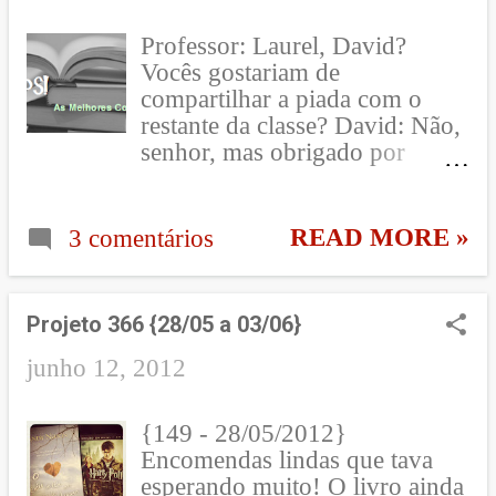
poder, junto com seu amigo
zilionário, Win, da empresa
Professor: Laurel, David?
MB Representações. Entre seus
Vocês gostariam de
agenciados estão os amigos
compartilhar a piada com o
casados Suzze T, a ex-estrela
restante da classe? David: Não,
tenista e Lex Rider, um dos
senhor, mas obrigado por
vocalistas da banda
perguntar! [Asas – pp. 115]
HorsePower. Suzze, grávida de
8 meses, aparece no escritório
READ MORE »
3 comentários
de Myron com uma página de
seu facebook onde foi deixado
um simples recado anônimo:
"não é dele". Suzze comenta
Projeto 366 {28/05 a 03/06}
que, ao ver isso, Lex saiu de
junho 12, 2012
casa e sumiu. Suze então pede
a Myron que o encontre. Mas,
o que um simples recado
{149 - 28/05/2012}
anônimo poderia ter de
Encomendas lindas que tava
consequência ? Não seria mais
esperando muito! O livro ainda