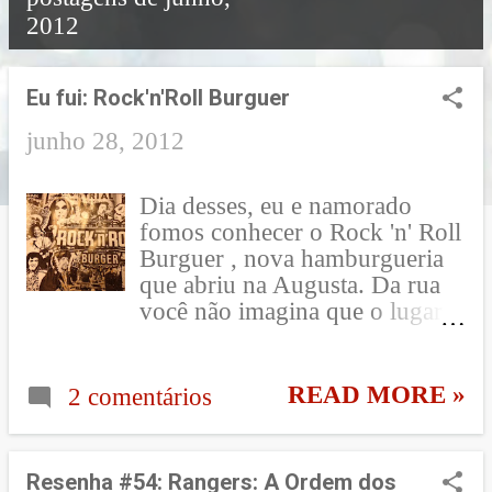
2012
o
s
Eu fui: Rock'n'Roll Burguer
t
junho 28, 2012
a
Dia desses, eu e namorado
g
fomos conhecer o Rock 'n' Roll
e
Burguer , nova hamburgueria
que abriu na Augusta. Da rua
n
você não imagina que o lugar é
s
tão legal, porque é só uma
portinha e você até passa dele
se não prestar atenção! Ao
READ MORE »
2 comentários
entrar, você já é absorvido pelo
clima Rocker com as milhares
de músicas do estilo que tocam
Resenha #54: Rangers: A Ordem dos