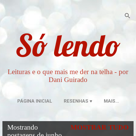
Pular para o conteúdo principal
Só lendo
Leituras e o que mais me der na telha - por
Dani Guirado
PÁGINA INICIAL
RESENHAS ♥
MAIS…
Mostrando
MOSTRAR TUDO
P
postagens de junho,