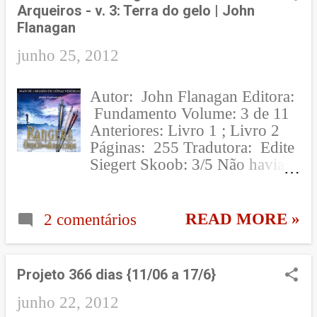
sem parar (como não sou fã de
Arqueiros - v. 3: Terra do gelo | John
Rock, não saberia te dizer
Flanagan
nenhuma das que tocou lá!
Namorado me soprou algumas
junho 25, 2012
e lembro que tocou AC/DC e
Queen , essa última, pelo
Autor: John Flanagan Editora:
menos, eu soube identificar!
Fundamento Volume: 3 de 11
rsrs), namorado inclusive falou
Anteriores: Livro 1 ; Livro 2
que eram aquelas músicas, rock
Páginas: 255 Tradutora: Edite
de verdade, que deveria tocar
Siegert Skoob: 3/5 Não havia
na Kiss FM . A Hamburgueria
nada além do frio. Seu mundo
também é cercada por quadros
estava cercado pelo frio. Ele
e fotos das grandes lendas do
era o frio. Inevitável,
READ MORE »
2 comentários
Rock! Para fã nenhum botar
insuportável. Não havia a
defeito! Voltando ao lugar, ele
menor faísca de calor em seu
possui 2 ambientes, um, no
mundo. [Will, p. 141] Esta
térreo que funciona tipo um
Projeto 366 dias {11/06 a 17/6}
resenha terá spoilers do
fastfood/restaurante: você faz o
segundo livro. Você termina o
junho 22, 2012
seu pedido no caixa e eles te