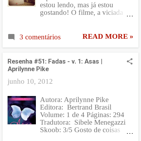
fácil ignorar? Fazer um teste de
estou lendo, mas já estou
DNA? Com ...
gostando! O filme, a viciada
aqui já assistiu 2x! rsrs {150 -
29/05/2012} Depois de alguns
problemas na entrega por conta
READ MORE »
3 comentários
da minha burrice, finalmente
chegaram meus Imãgrams !!
Fiquei muito feliz com o
Resenha #51: Fadas - v. 1: Asas |
resultado e to louca para pedir
Aprilynne Pike
mais! =] {151 - 30/05/2012}
Encontro Tracinha para
junho 10, 2012
comemorarmos o niver da
Maricota que seria no dia
Autora: Aprilynne Pike
seguinte!!! Muitas risadas e
Editora: Bertrand Brasil
trocas de ideias sobre livros! ^^
Volume: 1 de 4 Páginas: 294
{152 - 31/05/2012} Muita
Tradutora: Sibele Menegazzi
conversa de sofá com esses
Skoob: 3/5 Gosto de coisas
amores no Starbucks!!! ♥♥♥
antigas. Elas têm... um passado
{153 - 01/06/2012} Como para