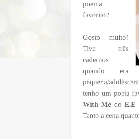
poema
favorito?
Gosto muito!
Tive três
cadernos
quando era
pequena/adolescen
tenho um poeta f
With Me
do
E.E
Tanto a cena quanto