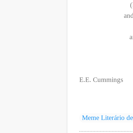
(
and
a
E.E. Cummings
Meme Literário d