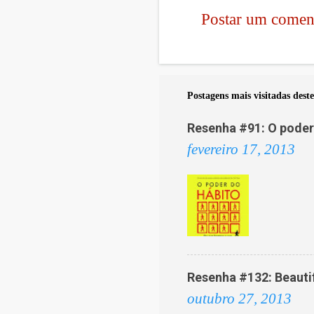
Postar um comen
C
o
m
e
Postagens mais visitadas deste
n
Resenha #91: O poder 
t
fevereiro 17, 2013
á
r
i
o
s
Resenha #132: Beautif
outubro 27, 2013