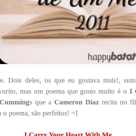
te. Dois deles, os que eu gostava mais!, sum
avorito, mas um poema que gosto muito é o
I
 Cumming
s que a
Cameron Diaz
recita no f
 o poema, são perfeitos! =]
I Carry Your Heart With Me