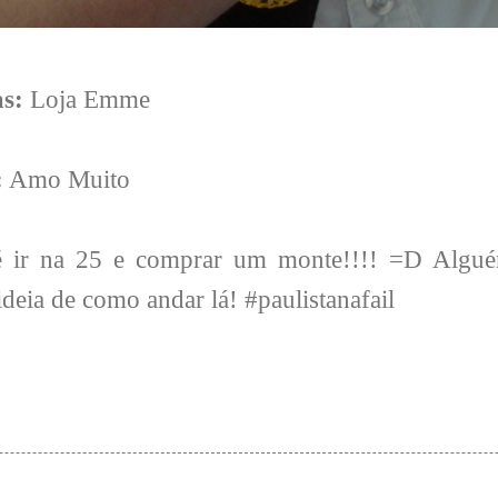
as:
Loja Emme
:
Amo Muito
é ir na 25 e comprar um monte!!!! =D Alguém
deia de como andar lá! #paulistanafail