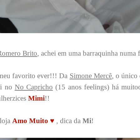
Romero Brito
, achei em uma barraquinha numa f
eu favorito ever!!! Da
Simone Mercê
, o único
ei no
No Capricho
(15 anos feelings) há muit
lherzices
Mimi
!!
loja
Amo Muito ♥
, dica da
Mi
!