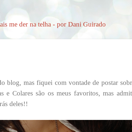
Pular para o conteúdo principal
ais me der na telha - por Dani Guirado
do blog, mas fiquei com vontade de postar sobre
as e Colares são os meus favoritos, mas admi
rás deles!!