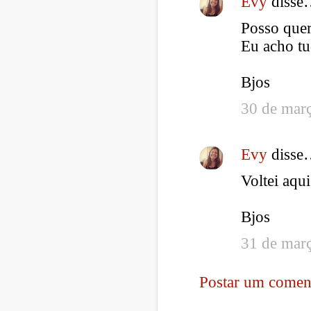
Evy
disse
C
Posso quer
o
Eu acho tu
m
e
Bjos
n
t
30 de mar
á
r
Evy
disse
i
Voltei aqu
o
s
Bjos
31 de mar
Postar um comen