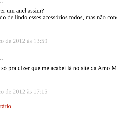
…
er um anel assim?
do de lindo esses acessórios todos, mas não cons
ço de 2012 às 13:59
…
i só pra dizer que me acabei lá no site da Amo Mu
ço de 2012 às 17:15
tário