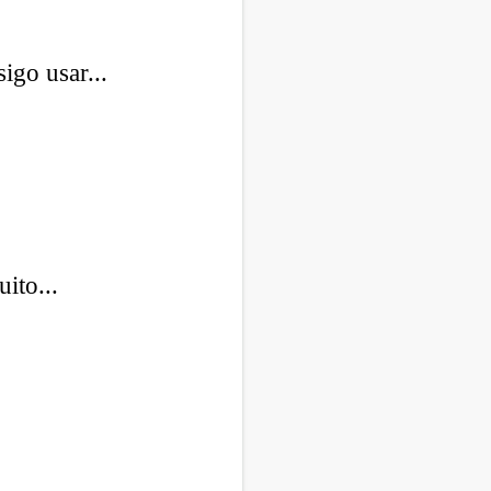
igo usar...
ito...