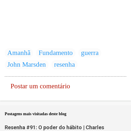
Amanhã
Fundamento
guerra
John Marsden
resenha
Postar um comentário
C
o
m
Postagens mais visitadas deste blog
e
n
Resenha #91: O poder do hábito | Charles