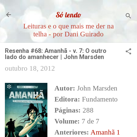
Pular para o conteúdo principal
Só lendo
Leituras e o que mais me der na
telha - por Dani Guirado
Resenha #68: Amanhã - v. 7: O outro
lado do amanhecer | John Marsden
outubro 18, 2012
Autor:
John Marsden
Editora:
Fundamento
Páginas:
288
Volume:
7 de 7
Anteriores:
Amanhã 1