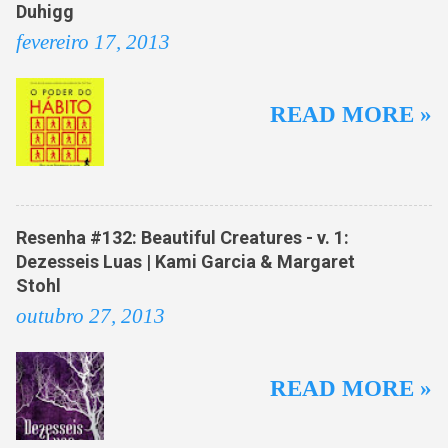
t
Duhigg
á
fevereiro 17, 2013
r
i
READ MORE »
o
s
Resenha #132: Beautiful Creatures - v. 1:
Dezesseis Luas | Kami Garcia & Margaret
Stohl
outubro 27, 2013
READ MORE »