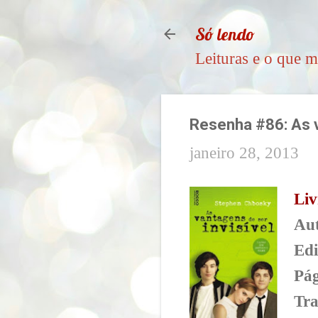
Só lendo
Leituras e o que m
Resenha #86: As v
janeiro 28, 2013
Liv
Aut
Edi
Pág
Tr