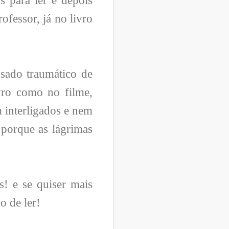
s para ler e depois
ofessor, já no livro
sado traumático de
ivro como no filme,
 interligados e nem
 porque as lágrimas
s! e se quiser mais
o de ler!