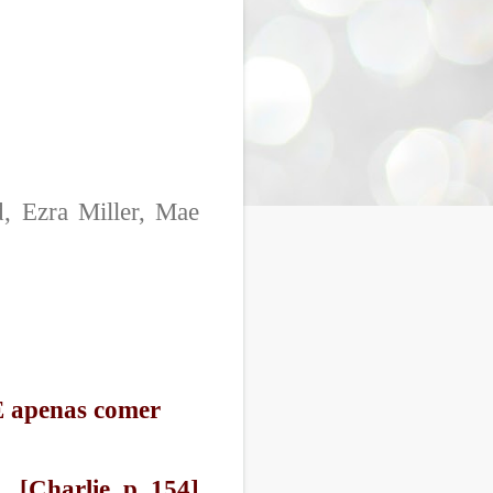
 Ezra Miller, Mae
 E apenas comer
[Charlie, p. 154]