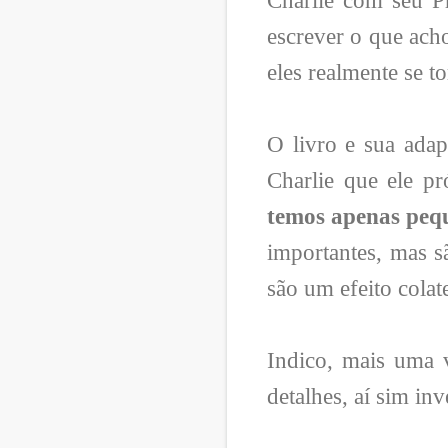
Charlie com seu Pr
escrever o que acho
eles realmente se 
O livro e sua ada
Charlie que ele pr
temos apenas pequ
importantes, mas s
são um efeito colat
Indico, mais uma v
detalhes, aí sim inv