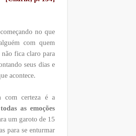
tá começando no que
e alguém com quem
não fica claro para
ontando seus dias e
que acontece.
da com certeza é a
 todas as emoções
ara um garoto de 15
as para se enturmar