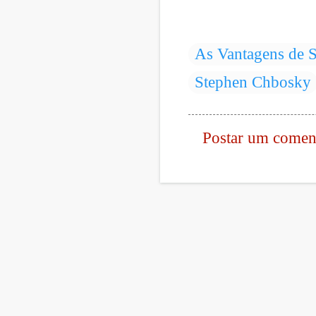
As Vantagens de S
Stephen Chbosky
Postar um comen
C
o
m
e
n
t
á
r
i