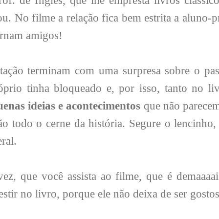
of. de Inglês, que lhe empresta livros clássico
u. No filme a relação fica bem estrita a aluno-pr
tornam amigos!
ptação terminam com uma surpresa sobre o pas
óprio tinha bloqueado e, por isso, tanto no l
enas ideias e acontecimentos
que não parecem
ão todo o cerne da história. Segure o lencinho,
eral.
ez, que você assista ao filme, que é demaaaai
estir no livro, porque ele não deixa de ser gostos