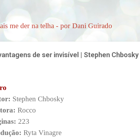
Pular para o conteúdo principal
ais me der na telha - por Dani Guirado
antagens de ser invisível | Stephen Chbosky
ro
or:
Stephen Chbosky
tora:
Rocco
inas:
223
adução:
Ryta Vinagre