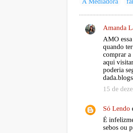
A Mediadora
fa
Amanda L
C
AMO essa 
o
quando ter
m
comprar a
e
aqui visit
n
poderia se
t
dada.blog
á
15 de dez
r
i
o
Só Lendo
s
É infelizm
sebos ou p