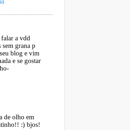
ha
falar a vdd
s sem grana p
eu blog e vim
hada e se gostar
cho-
ca de olho em
inho!! :) bjos!