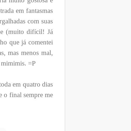
ria muito gostosa e
ntrada em fantasmas
argalhadas com suas
 (muito difícil! Já
cho que já comentei
as, mas menos mal,
s mimimis. =P
toda em quatro dias
 e o final sempre me