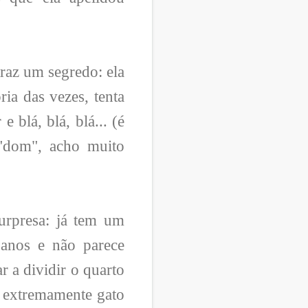
traz um segredo: ela
ria das vezes, tenta
e blá, blá, blá... (é
"dom", acho muito
urpresa: já tem um
 anos e não parece
r a dividir o quarto
é extremamente gato