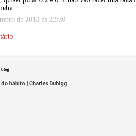
ehehe
embro de 2013 às 22:30
tário
 blog
do hábito | Charles Duhigg