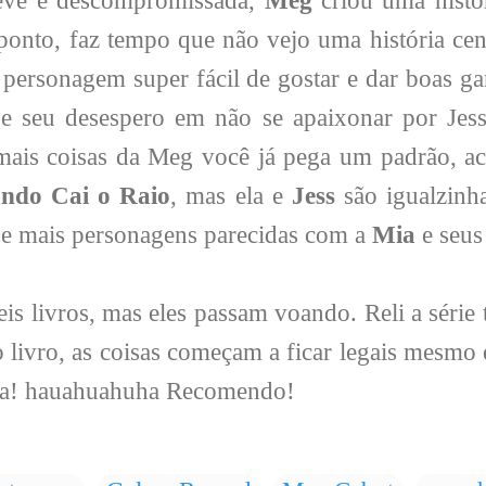
eve e descompromissada,
Meg
criou uma histó
 ponto, faz tempo que não vejo uma história ce
 personagem super fácil de gostar e dar boas g
 e seu desespero em não se apaixonar por Jesse
r mais coisas da Meg você já pega um padrão, a
ndo Cai o Raio
, mas ela e
Jess
são igualzinh
ue mais personagens parecidas com a
Mia
e seu
is livros, mas eles passam voando. Reli a série 
to livro, as coisas começam a ficar legais mesmo
boba! hauahuahuha Recomendo!