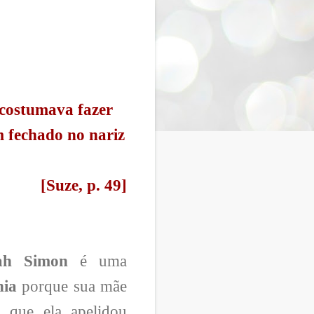
 costumava fazer
m fechado no nariz
[Suze, p. 49]
ah Simon
é uma
nia
porque sua mãe
 que ela apelidou