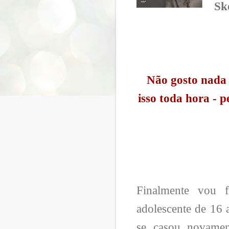
Sk
Não gosto nada 
isso toda hora - 
Finalmente vou f
adolescente de 16
se casou novame