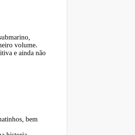
submarino,
meiro volume.
itiva e ainda não
hatinhos, bem
na historia