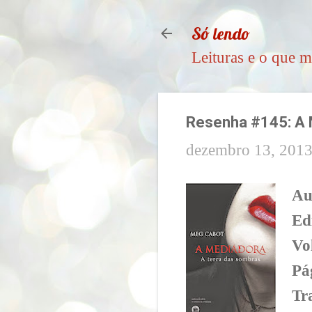
Só lendo
Leituras e o que m
Resenha #145: A M
dezembro 13, 201
Au
Ed
Vo
Pá
Tr