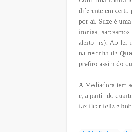
Com uma leitura l
diferente em certo
por aí. Suze é uma
ironias, sarcasmos
alerto! rs). Ao le
na resenha de
Qua
prefiro assim do q
A Mediadora tem se
e, a partir do quar
faz ficar feliz e 