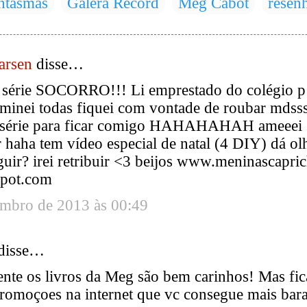
ntasmas
Galera Record
Meg Cabot
resen
arsen
disse…
série SOCORRO!!! Li emprestado do colégio p 
minei todas fiquei com vontade de roubar mdss
 série para ficar comigo HAHAHAHAH ameeei s
ar haha tem vídeo especial de natal (4 DIY) dá ol
guir? irei retribuir <3 beijos www.meninascapri
spot.com
embro de 2013 às 00:49
disse…
ente os livros da Meg são bem carinhos! Mas fi
romoçoes na internet que vc consegue mais barat