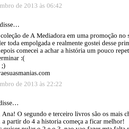
embro de 2013 às 06:42
disse…
 coleção de A Mediadora em uma promoção no 
ler toda empolgada e realmente gostei desse pri
epois comecei a achar a história um pouco repet
erminar :(
 ;)
raesuasmanias.com
embro de 2013 às 22:22
disse…
 Ana! O segundo e terceiro livros são os mais c
, a partir do 4 a historia começa a ficar melhor!
c quiser pular o 2 e o 3, nao vao fazer mta falta 