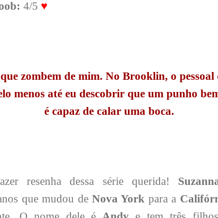
oob:
4/5
♥
que zombem de mim. No Brooklin, o pessoal
pelo menos até eu descobrir que um punho be
é capaz de calar uma boca.
azer resenha dessa série querida!
Suzann
 anos que mudou de
Nova York
para a
Califór
nte. O nome dele é
Andy
e tem três filhos