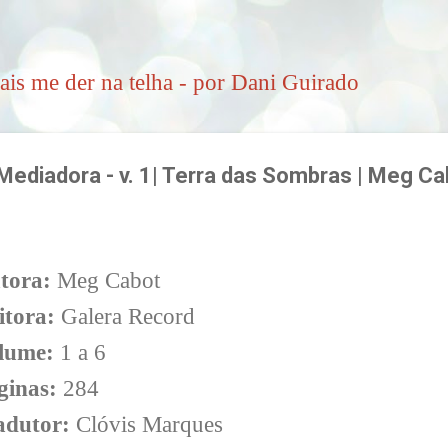
Pular para o conteúdo principal
ais me der na telha - por Dani Guirado
ediadora - v. 1| Terra das Sombras | Meg Ca
3
tora:
Meg Cabot
itora:
Galera Record
lume:
1 a 6
ginas:
284
adutor:
Clóvis Marques