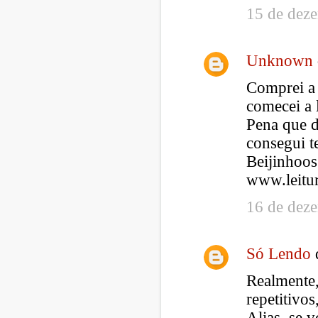
15 de dez
Unknown
Comprei a
comecei a 
Pena que d
consegui t
Beijinhoos
www.leitu
16 de dez
Só Lendo
Realmente,
repetitivos
Alias, se v