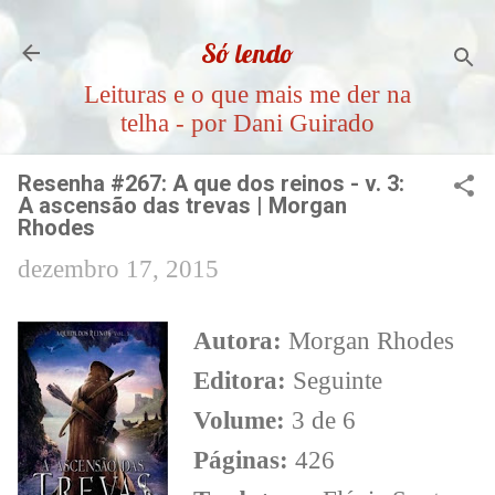
Pular para o conteúdo principal
Só lendo
Leituras e o que mais me der na
telha - por Dani Guirado
Resenha #267: A que dos reinos - v. 3:
A ascensão das trevas | Morgan
Rhodes
dezembro 17, 2015
Autora:
Morgan Rhodes
Editora:
Seguinte
Volume:
3 de 6
Páginas:
426