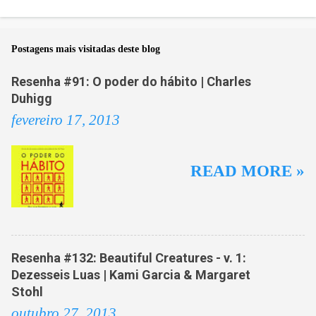
o
m
Postagens mais visitadas deste blog
e
n
Resenha #91: O poder do hábito | Charles
t
Duhigg
á
fevereiro 17, 2013
r
i
READ MORE »
o
s
Resenha #132: Beautiful Creatures - v. 1:
Dezesseis Luas | Kami Garcia & Margaret
Stohl
outubro 27, 2013