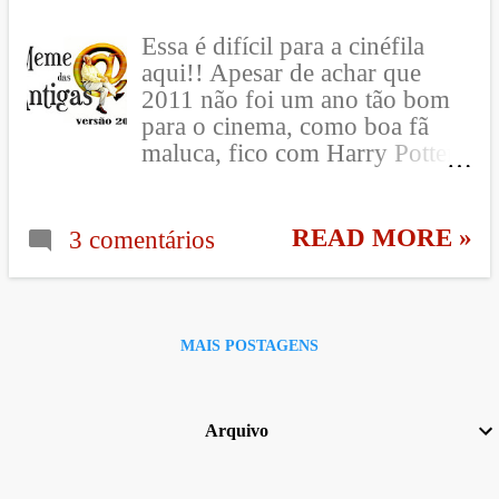
Irmandade). Os livros, apesar
Essa é difícil para a cinéfila
de tratar da vida de quatro
aqui!! Apesar de achar que
adolescentes com seus
2011 não foi um ano tão bom
problemas normais da idade,
para o cinema, como boa fã
tratam de as...
maluca, fico com Harry Potter
e as Relíquias da Morte - parte
2. Valeu toda a espera e
ansiedade para ver as cenas que
READ MORE »
3 comentários
tantas vezes imaginei na cabeça
ao ler. Este filme me despertou
todas as emoções possíveis:
ansiedade; medo; surpresa;
MAIS POSTAGENS
felicidade; e muita, muita
emoção!!! Uma série, um
mundo, que, pelo menos em
Arquivo
mim, vai deixar muita saudade!
Dani ♥