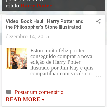
rótulo
Harry Potter
o
s
Vídeo: Book Haul | Harry Potter and
t
the Philosopher's Stone Illustrated
a
dezembro 14, 2015
g
Estou muito feliz por ter
e
conseguido comprar a nova
edição de Harry Potter
n
ilustrado por Jim Kay e quis
s
compartilhar com vocês em
vídeo!! Contei como foi a
compra e mostrei algumas
páginas dessa obra de arte
Postar um comentário
linda!!! Dá o play e me diz o
READ MORE »
que achou??? Abaixo do vídeo