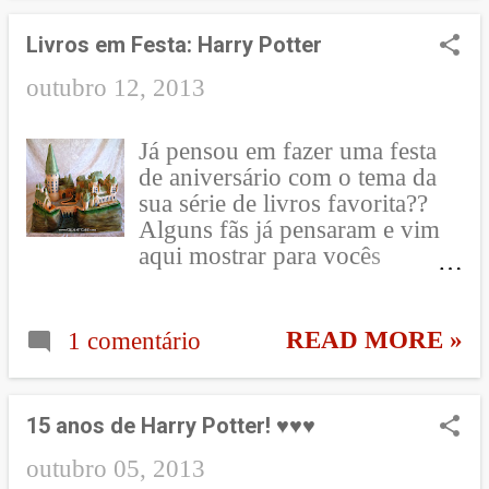
coloquei algumas fotinhos que
tirei desse novo amorzinho!!
Livros em Festa: Harry Potter
P.S.: sei que estou desfocada,
mas fazer o que, né? Não ia
outubro 12, 2013
gravar pela terceira vez!! kkkk
* * * Vamos conversar mais!!
Já pensou em fazer uma festa
Instagram ~ Facebook ~
de aniversário com o tema da
YouTube ~ GooglePlus ~
sua série de livros favorita??
Twitter ~ Skoo b
Alguns fãs já pensaram e vim
aqui mostrar para vocês
algumas inspirações de festas
da série Harry Potter :
@andreaguima @andreaguima
READ MORE »
1 comentário
Amei os cupcakes na quarta
foto!! Gostaram?? Depois trago
inspirações de festas de outros
15 anos de Harry Potter! ♥♥♥
livros!! =] Bom sábado para
todo mundo!!! Se quiser seguir
outubro 05, 2013