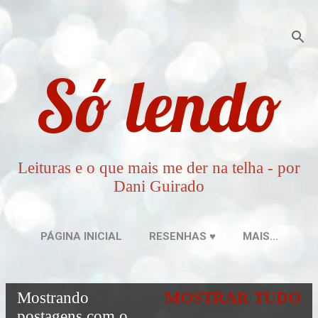
Pular para o conteúdo principal
Só lendo
Leituras e o que mais me der na telha - por
Dani Guirado
PÁGINA INICIAL
RESENHAS ♥
MAIS…
Mostrando
MOSTRAR TUDO
P
postagens com o