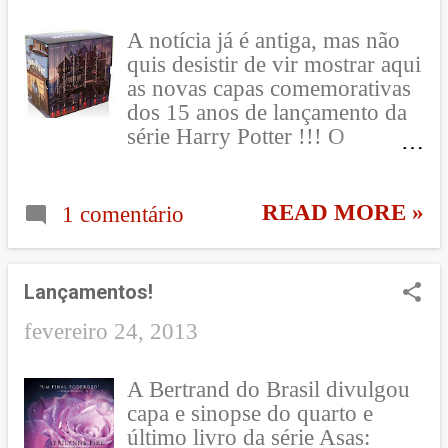
o blog nas redes sociais é só
clicar aqui: Facebook ~
A notícia já é antiga, mas não
YouTube ~ Instagram ~ Twiter
quis desistir de vir mostrar aqui
as novas capas comemorativas
dos 15 anos de lançamento da
série Harry Potter !!! O
responsável por essas lindezas
foi o escritor e ilustrador Kazu
Kibuishi!! O box foi lançado
READ MORE »
1 comentário
nos EUA no dia 27 de agosto e
já chegou por aqui, com
valores em torno de R$ 250. E
Lançamentos!
aí, gostaram?? Qual a sua capa
favorita?? Acho que me
fevereiro 24, 2013
apaixonei mais pela primeira
mesmo!!
A Bertrand do Brasil divulgou
capa e sinopse do quarto e
último livro da série Asas: