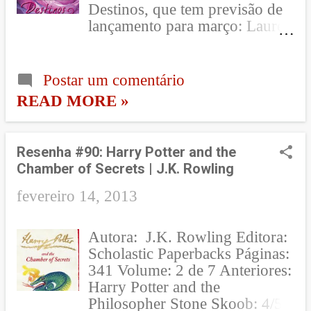
Destinos, que tem previsão de
lançamento para março: Laurel
agora sabe a verdade sobre
Yuki e que ela está trabalhando
com Klea para conquistar e
Postar um comentário
destruir Avalon. Com Tamani,
READ MORE »
David, e Chelsea ao seu lado,
Laurel se prepara para uma luta
que nunca pensou que teria que
Resenha #90: Harry Potter and the
enfrentar. Capa linda, não é??
Chamber of Secrets | J.K. Rowling
Amei! E Estou ansiosa para ver
o final da série!! Asas foi me
fevereiro 14, 2013
conquistando bem aos
pouquinhos e agora quero logo
Autora: J.K. Rowling Editora:
ver como Laurel vai enfrentar
Scholastic Paperbacks Páginas:
este novo desafio! Na
341 Volume: 2 de 7 Anteriores:
sequência de capas lindas e
Harry Potter and the
lançamentos, a Scholastic ,
Philosopher Stone Skoob: 4/5
editora que lança Harry Potter