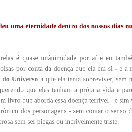
deu uma eternidade dentro dos nossos dias n
relas é quase unânimidade por aí e eu també
coisas por conta da doença que ela em si - e a 
 do Universo
à que ela tenta sobreviver, sem 
querendo que eles tenham a própria vida e pa
um livro que aborda essa doença terrível - e sim 
irônico dos personagens - sem contar o senso 
erosa sem ser piegas ou incrivelmente triste.