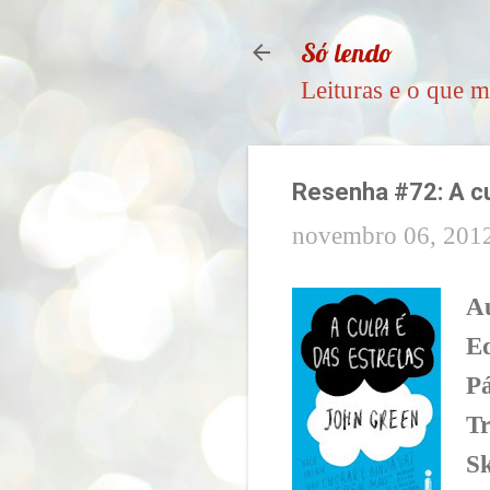
Só lendo
Leituras e o que m
Resenha #72: A cu
novembro 06, 201
A
Ed
Pá
T
S