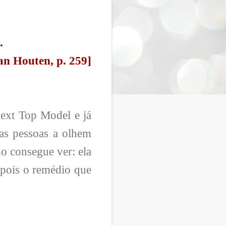
a.
an Houten, p. 259]
Next Top Model e já
as pessoas a olhem
o consegue ver: ela
 pois o remédio que