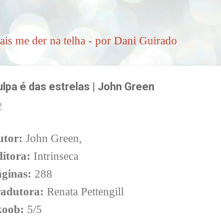
Pular para o conteúdo principal
ais me der na telha - por Dani Guirado
lpa é das estrelas | John Green
2
utor:
John Green,
itora:
Intrinseca
ginas:
288
radutora:
Renata Pettengill
koob:
5/5