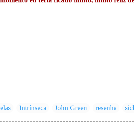
momento eu teria ficado muito, muito feliz d
elas
Intrínseca
John Green
resenha
sic