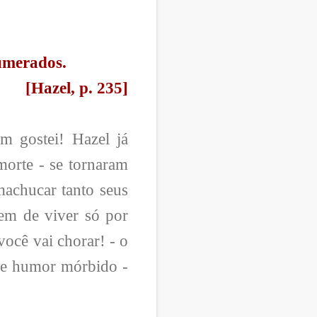
umerados.
[Hazel, p. 235]
m gostei! Hazel já
morte - se tornaram
machucar tanto seus
rem de viver só por
você vai chorar! - o
de humor mórbido -