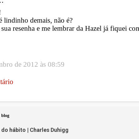
…
!
 é lindinho demais, não é?
a sua resenha e me lembrar da Hazel já fiquei co
mbro de 2012 às 08:59
tário
 blog
do hábito | Charles Duhigg