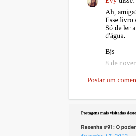
Evy
disse
C
Ah, amiga
o
Esse livro
m
Só de ler 
e
d'água.
n
t
Bjs
á
8 de nove
r
i
Postar um comen
o
s
Postagens mais visitadas deste
Resenha #91: O poder 