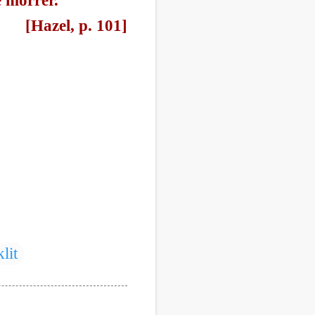
e morrer.
[Hazel, p. 101]
klit