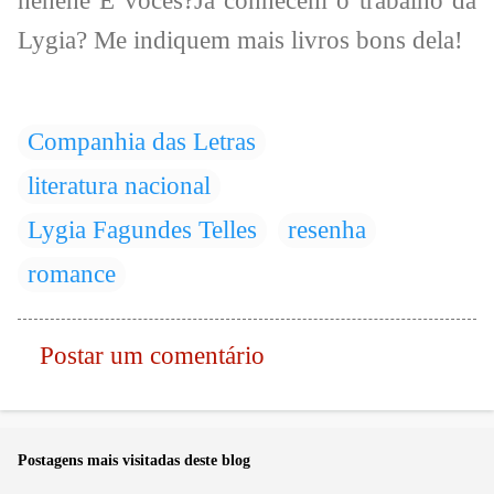
hehehe E vocês?Já conhecem o trabalho da
Lygia? Me indiquem mais livros bons dela!
Companhia das Letras
literatura nacional
Lygia Fagundes Telles
resenha
romance
Postar um comentário
C
o
m
Postagens mais visitadas deste blog
e