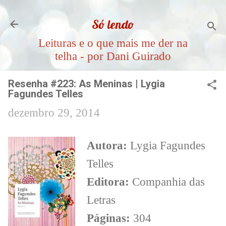
Pular para o conteúdo principal
Só lendo
Leituras e o que mais me der na
telha - por Dani Guirado
Resenha #223: As Meninas | Lygia
Fagundes Telles
dezembro 29, 2014
Autora:
Lygia Fagundes
Telles
Editora:
Companhia das
Letras
Páginas:
304