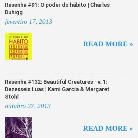
n
Resenha #91: O poder do hábito | Charles
t
Duhigg
á
fevereiro 17, 2013
r
i
READ MORE »
o
s
Resenha #132: Beautiful Creatures - v. 1:
Dezesseis Luas | Kami Garcia & Margaret
Stohl
outubro 27, 2013
READ MORE »