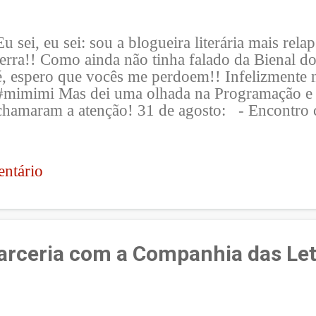
achou que tinh...
Eu sei, eu sei: sou a blogueira literária mais rela
terra!! Como ainda não tinha falado da Bienal do
é, espero que vocês me perdoem!! Infelizmente n
#mimimi Mas dei uma olhada na Programação e 
chamaram a atenção! 31 de agosto: - Encontro 
Emily Giffin 1 de setembro: - #acampamento na
Porta dos Fundos - Encontro com Autores : Mau
A Bruna Vieira lançará seu novo livro De Volta 
ntário
setembro - #acampamento na Bienal: Paula Pim
Camargo 7 de setembro - #acampamento na Bien
Rebouças, Eduardo Spohr, André Vianco - Enco
Silvia Day - Café Literário: Adriana Calcanhoto
lançará seu novo livro De Volta aos Quinze 8 d
arceria com a Companhia das Let
#acampamento na Bienal: Felipe Neto Além da 
Oficial, as Editoras Partic...