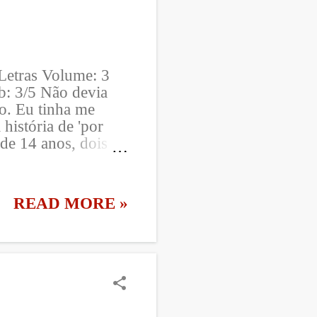
ia que era u...
Letras Volume: 3
b: 3/5 Não devia
o. Eu tinha me
história de 'por
 de 14 anos, dois
dget Jones de
crever esta
rtida e agradável -
READ MORE »
mas eu esperava
im como Becky
atrapalhada,
e, se metendo em
ra, aos 50 anos,
! rsrsrsrs Neste
do namoro" que ela