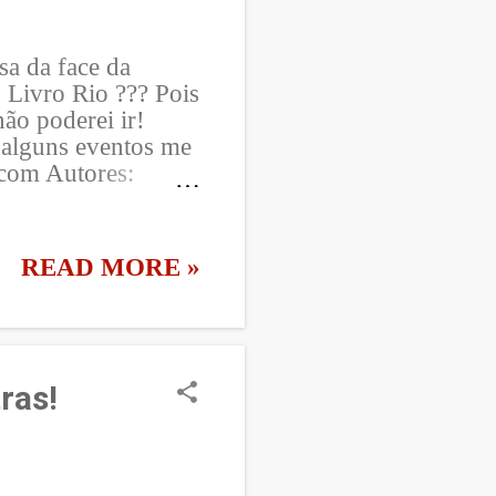
psa da face da
 Livro Rio ??? Pois
ão poderei ir!
alguns eventos me
com Autores:
 Bienal: Equipe
ricio de Souza. -
aos Quinze 6 de
READ MORE »
enta e Zeca
al: Thalita
ntro com Autores:
 - A Bruna Vieira
e setembro -
ras!
Programação