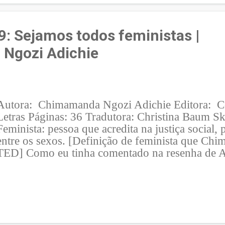
Americanah, Chimamanda conta a historia de Ife
Eles vivem em Lagos , na Nigéria e a história c
acompanhando Ifemelu já adulta nos EUA , ter
: Sejamos todos feministas |
relacionamento com um Professor de Yale e deci
Ngozi Adichie
Lagos depois de 13 anos na América . Enquanto 
em Lagos, muito rico, casado e com uma filha n
Autora: Chimamanda Ngozi Adichie Editora: 
Letras Páginas: 36 Tradutora: Christina Baum S
Feminista: pessoa que acredita na justiça social, 
entre os sexos. [Definição de feminista que Chi
TED] Como eu tinha comentado na resenha de A
comecei a entender o f eminismo e a lutar por e
até porque, tirando em casa, eu nunca tive gran
discriminação por ser mulher e sempre namorei
tratavam com respeito e justiça. Foi com a leitura
eu comecei a enxergar que, sim, tínhamos conqui