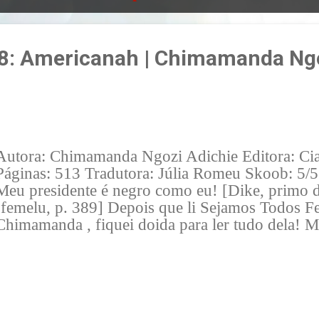
8: Americanah | Chimamanda Ng
Autora: Chimamanda Ngozi Adichie Editora: Cia
Páginas: 513 Tradutora: Júlia Romeu Skoob: 5/5
Meu presidente é negro como eu! [Dike, primo 
Ifemelu, p. 389] Depois que li Sejamos Todos F
Chimamanda , fiquei doida para ler tudo dela! M
"esperando" terminar os livros que tenho em casa
comprar novos e acabei adiando. Mas aí a Naty 
indicou muuuuuito Americanah e como a oportu
consumista de livros, comprei sem pensar duas 
apareceu na minha frente em uma livraria! ahah