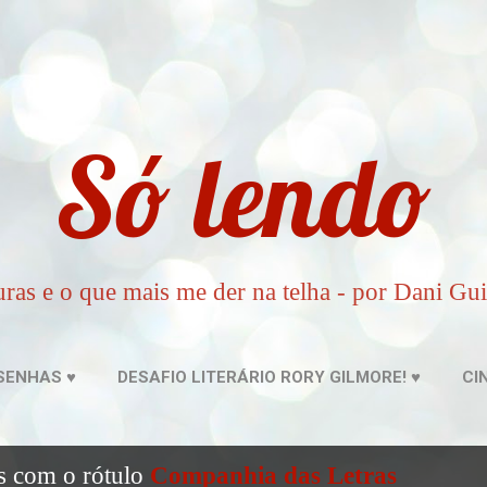
Pular para o conteúdo principal
Só lendo
uras e o que mais me der na telha - por Dani Gu
SENHAS ♥
DESAFIO LITERÁRIO RORY GILMORE! ♥
CI
AGATHA CHRISTIE
MAIS…
LUGARES
s com o rótulo
Companhia das Letras