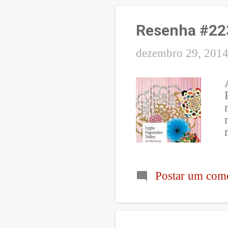
Resenha #223
dezembro 29, 201
Postar um come