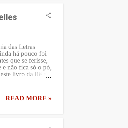
eu nem imaginava! O
vemos ser, em vez
r de alguns
elles
 eram passados e
ia, 8 de Março, Dia
ia das Letras
ainda há pouco foi
es que se ferisse,
 e não fica só o pó,
este livro da Rê e
 difícil me
e livro ambientado
a, Lia e Ana Clara
READ MORE »
freiras e me
vem mulher entre
e pai, de mãe,
de açúcar? [Lia, p.