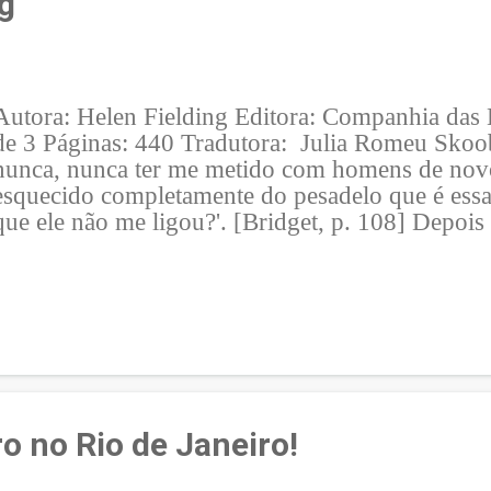
ng
juntos. Me agarrei a um cara que todo mundo sab
3
Autora: Helen Fielding Editora: Companhia das 
de 3 Páginas: 440 Tradutora: Julia Romeu Skoo
nunca, nunca ter me metido com homens de nov
esquecido completamente do pesadelo que é essa 
que ele não me ligou?'. [Bridget, p. 108] Depois
livros e dois filmes, Helen Fielding nos traz Bri
volta!!!! Estou com um bloqueio até agora pra es
resenha, pois o livro foi uma leitura até que dive
Helen sabe distrair e conquistar seus leitores -, 
muito mais. Desde seu despontar, Bridget, ass
Bloom , nunca me agradou muito: extremamente 
fazendo quinhentas resoluções que nunca cumpr
enrascadas óbvias e desnecessárias e, mesmo ago
ro no Rio de Janeiro!
quase nada mudou e isso me incomodou muitooo!
livro, ela está tentando voltar para o "mercado 