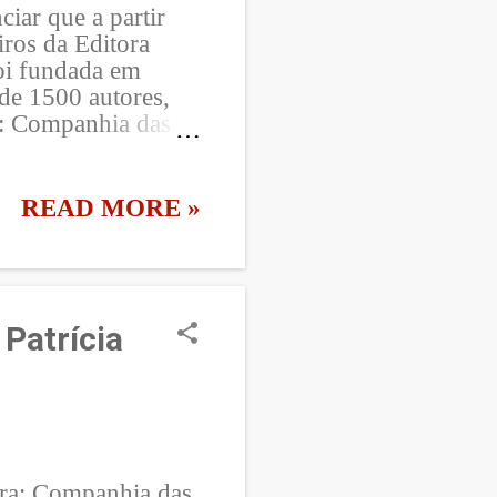
ar que a partir
iros da Editora
oi fundada em
 de 1500 autores,
a: Companhia das
drinhos na Cia.,
2 foi anunciada a
ara a publicação de
READ MORE »
o. Editora Seguinte
olio Penguin, que
 Companhia, série
 literatura
 Patrícia
luiu muito nesses
ncia do leitor. Hoje
ora: Companhia das