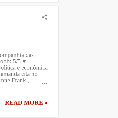
melu e Obinze .
omeça
minando seu
dindo voltar para
isso Obinze está
uma vida que...
Companhia das
koob: 5/5 ♥
política e econômica
mamanda cita no
nne Frank ,
ssa causa bem tarde,
des problemas de
 homens que me
READ MORE »
 ~ essa linda ~ que
stado muito já,