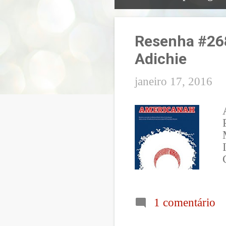
P
o
Resenha #26
s
Adichie
t
a
janeiro 17, 2016
g
e
n
s
1 comentário