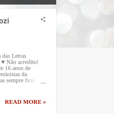
ozi
 das Letras
 ♥ Não acredito!
de 16 anos de
eministas da
as sempre fico
 para ler antes de
Neris querida me
nidade faz a
READ MORE »
vezes quando ele
aha Em